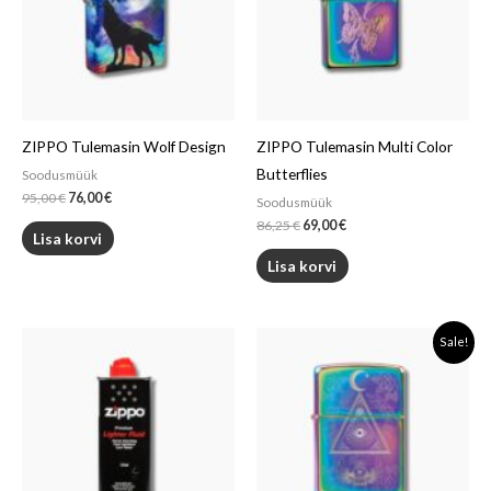
ZIPPO Tulemasin Wolf Design
ZIPPO Tulemasin Multi Color
Butterflies
Soodusmüük
95,00
€
76,00
€
Soodusmüük
86,25
€
69,00
€
Lisa korvi
Lisa korvi
Algne
Current
Sale!
hind
price
oli:
is:
85,00 €.
68,00 €.