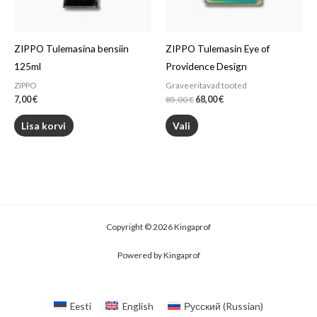
ZIPPO Tulemasina bensiin
ZIPPO Tulemasin Eye of
125ml
Providence Design
ZIPPO
Graveeritavad tooted
7,00
€
85,00
€
68,00
€
Lisa korvi
Vali
Copyright © 2026 Kingaprof
Powered by Kingaprof
Eesti
English
Русский
(
Russian
)