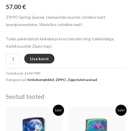
57,00
€
ZIPPO Spring Special, teemantide muster, roheline matt
lasergraveerimine. Viimistlus: roheline matt.
Tuleb pakendatult kinkekarpi koos bensiini ning tulekividega.
Karbil puudub Zippo logo.
Lisa korvi
Tootekood:
41447985
Kategooriad:
Kinkekomplektid
,
ZIPPO
,
Zippo tulemasinad
Seotud tooted
Algne
Current
Algne
Current
Sale!
Sale!
hind
price
hind
price
oli:
is:
oli:
is:
95,00 €.
76,00 €.
86,25 €.
69,00 €.