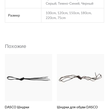
Серый, Темно-Синий, Черный
100cm, 120cm, 150cm, 180cm,
Размер
220cm, 75cm
Похожие
Этот
Этот
товар
товар
имеет
имеет
несколько
несколько
вариаций.
вариаций.
Опции
Опции
можно
можно
выбрать
выбрать
на
на
DASCO Шнурки
Шнурки для обуви DASCO