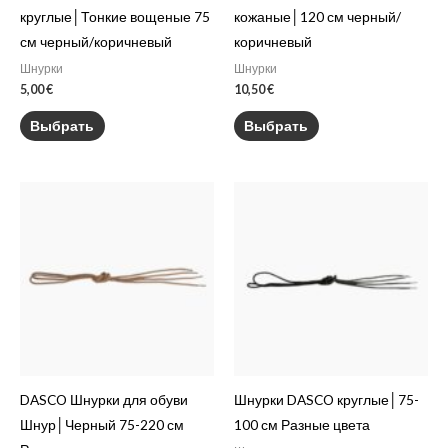
странице
странице
круглые│Тонкие вощеные 75
кожаные│120 см черный/
товара.
товара.
см черный/коричневый
коричневый
Шнурки
Шнурки
5,00
€
10,50
€
Выбрать
Выбрать
Диапазон
Этот
Этот
цен:
товар
товар
4,50 €
–
имеет
имеет
5,00 €
несколько
несколько
вариаций.
вариаций.
Опции
Опции
можно
можно
выбрать
выбрать
на
на
DASCO Шнурки для обуви
Шнурки DASCO круглые│75-
странице
странице
Шнур│Черный 75-220 см
100 см Разные цвета
товара.
товара.